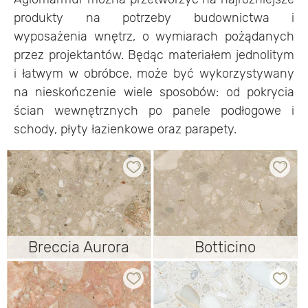
produkty na potrzeby budownictwa i
wyposażenia wnętrz, o wymiarach pożądanych
przez projektantów. Będąc materiałem jednolitym
i łatwym w obróbce, może być wykorzystywany
na nieskończenie wiele sposobów: od pokrycia
ścian wewnętrznych po panele podłogowe i
schody, płyty łazienkowe oraz parapety.
Breccia Aurora
Breccia Aurora
Botticino
Botticino