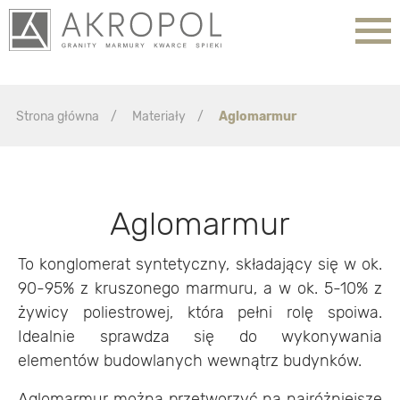
Przejdź do menu głównego
Przejdź do treści
Strona główna
/
Materiały
/
Aglomarmur
Aglomarmur
To konglomerat syntetyczny, składający się w ok.
90-95% z kruszonego marmuru, a w ok. 5-10% z
żywicy poliestrowej, która pełni rolę spoiwa.
Idealnie sprawdza się do wykonywania
elementów budowlanych wewnątrz budynków.
Aglomarmur można przetworzyć na najróżniejsze