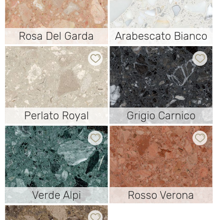
Rosa Del Garda
Rosa Del Garda
Arabescato Bianco
Arabescato Bianco
Perlato Royal
Perlato Royal
Grigio Carnico
Grigio Carnico
Verde Alpi
Verde Alpi
Rosso Verona
Rosso Verona