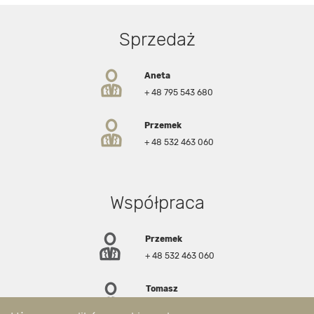
Dane kontaktowe PL
Sprzedaż
Aneta
+ 48 795 543 680
Przemek
+ 48 532 463 060
Współpraca
Przemek
+ 48 532 463 060
Tomasz
+ 48 502 520 195